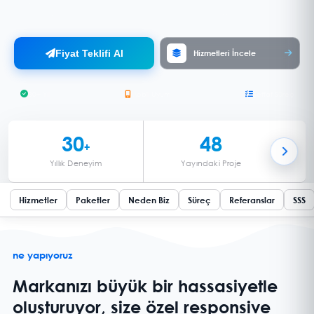
stratejisiyle arama motorlarında üst sıralara çıkın.
Fiyat Teklifi Al
Hizmetleri İncele
30+ Yıl
Mobil Uyum
Şeffaf Süreç
30
48
+
Yıllık Deneyim
Yayındaki Proje
Hizmetler
Paketler
Neden Biz
Süreç
Referanslar
SSS
ne yapıyoruz
Markanızı büyük bir hassasiyetle
oluşturuyor, size özel responsive