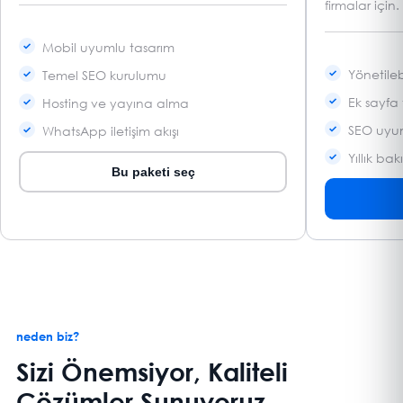
firmalar için.
Mobil uyumlu tasarım
Yönetileb
Temel SEO kurulumu
Ek sayfa 
Hosting ve yayına alma
SEO uyum
WhatsApp iletişim akışı
Yıllık ba
Bu paketi seç
neden biz?
Sizi Önemsiyor, Kaliteli
Çözümler Sunuyoruz