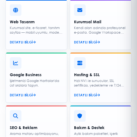
Web Tasarım
Kurumsal Mail
Kurumsal site, e-ticaret, tanıtım
Kendi alan adınızla profesyonel
sayfası — mobil uyumlu, modern
e-posta. Google Workspace
ve hızlı.
entegrasyonu.
DETAYLI BILGI
DETAYLI BILGI
Google Business
Hosting & SSL
İşletmenizi Google Haritalar'da
Hızlı NVMe sunucular, SSL
üst sıralara taşıyın.
sertifikası, yedekleme ve 7/24
destek.
DETAYLI BILGI
DETAYLI BILGI
SEO & Reklam
Bakım & Destek
Arama motoru optimizasyonu,
Aylık bakım paketleri, içerik