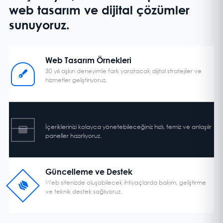
web tasarım ve dijital çözümler
sunuyoruz.
Web Tasarım Örnekleri
30 yılı aşkın deneyimle fark yaratacak dijital stratejiler ve
hizmetler geliştiriyoruz.
CMS Yönetim Paneli
İçeriklerinizi kolayca yönetebileceğiniz hızlı, temiz ve anlaşılır
paneller hazırlıyoruz.
Güncelleme ve Destek
Web sitenizde oluşabilecek ihtiyaçlarda bakım, geliştirme
ve teknik destek sağlıyoruz.