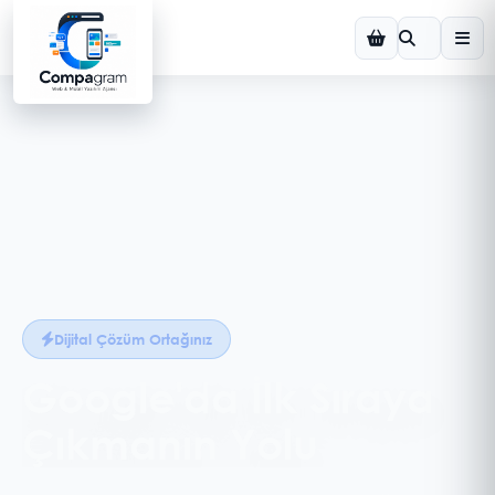
Dijital Çözüm Ortağınız
Google'da İlk Sıraya
Çıkmanın Yolu
SEO uyumlu altyapı, anahtar kelime analizi ve içerik