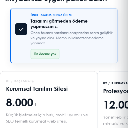
ÖNCE TASARIM, SONRA ÖDEME
Tasarımı görmeden ödeme
yapmazsınız.
Önce tasarım hazırlanır; onayınızdan sonra geliştirilir
ve yayına alınır. Memnun kalmazsanız ödeme
yapılmaz.
Ön ödeme yok
01 / BAŞLANGIÇ
02 / KURUMSA
Kurumsal Tanıtım Sitesi
Profesyo
8.000
12.0
TL
Küçük işletmeler için hızlı, mobil uyumlu ve
Yönetilebili
SEO temelli kurumsal web sitesi.
mimarisi ve k