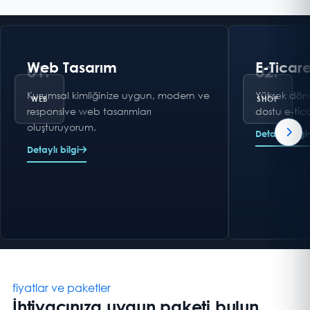
Web Tasarım
E-Ticare
01.
02.
Kurumsal kimliğinize uygun, modern ve
Yüksek dön
responsive web tasarımları
dostu e-tica
oluşturuyorum.
Detaylı bilgi
Detaylı bilgi
fiyatlar ve paketler
İhtiyacınıza uygun paketi bulun