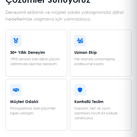
Deneyimli ekibimiz ve müşteri odaklı yaklaşımımızla dijital
hedeflerinize ulaşmanız için yanınızdayız.
30+ Yıllık Deneyim
Uzman Ekip
1993 yılından beri dijital çözüm
Her alanda uzmanlaşmış
üretiminde kesintisiz deneyim.
profesyonel kadro.
Müşteri Odaklı
Kontrollü Teslim
İhtiyaçlarınıza özel çözümler,
Kapsam, test ve yayın
kişisel yaklaşım.
adımlarını kayıtlı bir süreçle
yönetiyoruz.