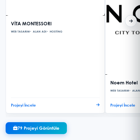
VİTA MONTESSORI
WEB TASARIM
ALAN ADI
HOSTING
Noem Hotel
WEB TASARIM
ALAN
Projeyi İncele
Projeyi İncele
79 Projeyi Görüntüle