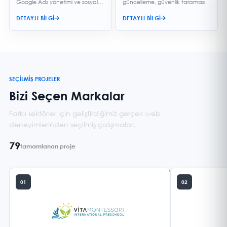
Google Ads yönetimi ve sosyal
güncelleme, güvenlik taraması.
medya danışmanlığı.
DETAYLI BILGI
DETAYLI BILGI
SEÇİLMİŞ PROJELER
Bizi Seçen Markalar
Farklı sektörler için geliştirdiğimiz gerçek web
deneyimlerinden seçilmiş çalışmalar.
79
tamamlanan proje
01
02