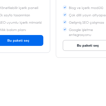
Yönetilebilir içerik paneli
Blog ve içerik modülü
Ek sayfa tasarımları
Çok dilli yayın altyapısı
SEO uyumlu içerik mimarisi
Gelişmiş SEO çalışması
Yıllık bakım planı
Google işletme
entegrasyonu
Bu paketi seç
Bu paketi seç