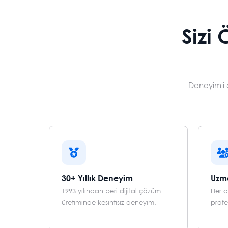
Sizi
Deneyimli e
30+ Yıllık Deneyim
Uzm
1993 yılından beri dijital çözüm
Her 
üretiminde kesintisiz deneyim.
profe