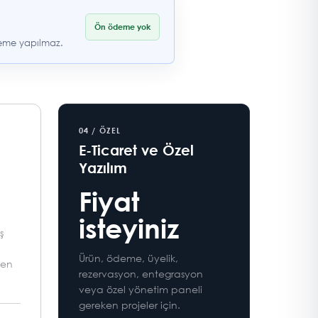
Ön ödeme yok
deme yapılmaz.
04 / ÖZEL
E-Ticaret ve Özel
Yazılım
Fiyat
isteyiniz
ş
Ürün, ödeme, üyelik,
yen
rezervasyon, entegrasyon
veya özel yönetim paneli
gereken projeler için.