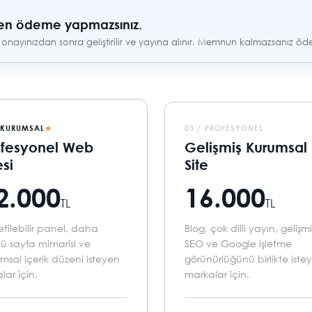
en ödeme yapmazsınız.
; onayınızdan sonra geliştirilir ve yayına alınır. Memnun kalmazsanız ö
 KURUMSAL
03 / PROFESYONEL
ofesyonel Web
Gelişmiş Kurumsal
esi
Site
2.000
16.000
TL
TL
tilebilir panel, daha
Blog, çok dilli yayın, gelişmi
ü sayfa mimarisi ve
SEO ve Google işletme
msal içerik düzeni isteyen
görünürlüğünü birlikte iste
alar için.
markalar için.