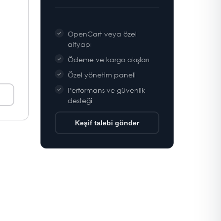
OpenCart veya özel
altyapı
Ödeme ve kargo akışları
Özel yönetim paneli
Performans ve güvenlik
desteği
Keşif talebi gönder