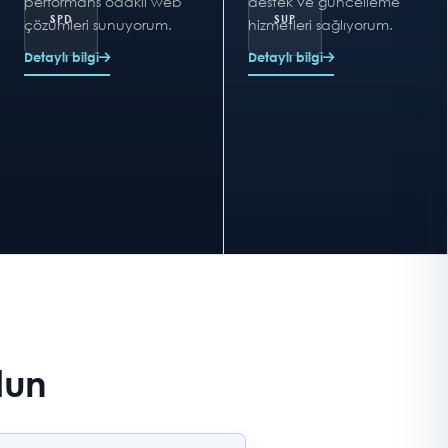
performans odaklı web
destek ve güncelleme
çözümleri sunuyorum.
hizmetleri sağlıyorum.
Detaylı bilgi
Detaylı bilgi
lun