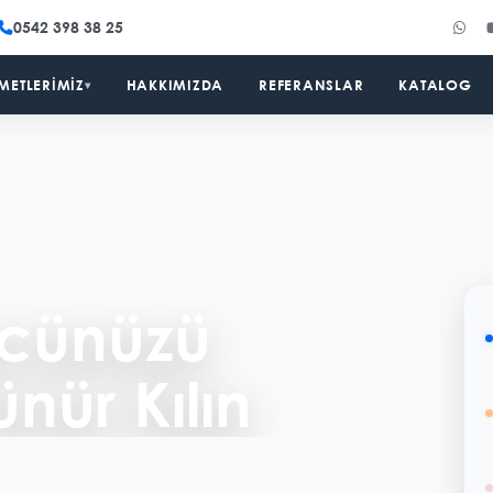
0542 398 38 25
METLERIMIZ
HAKKIMIZDA
REFERANSLAR
KATALOG
▾
k Sıraya
lu
rik stratejisiyle