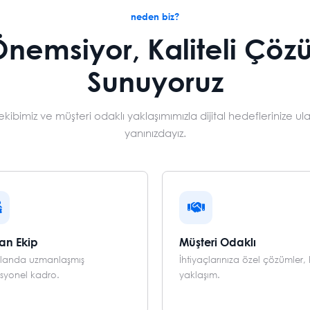
neden biz?
 Önemsiyor, Kaliteli Çöz
Sunuyoruz
kibimiz ve müşteri odaklı yaklaşımımızla dijital hedeflerinize ul
yanınızdayız.
an Ekip
Müşteri Odaklı
alanda uzmanlaşmış
İhtiyaçlarınıza özel çözümler, k
syonel kadro.
yaklaşım.