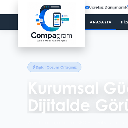
Ücretsiz Danışmanlık
ANASAYFA
HIZ
Dijital Çözüm Ortağınız
Google'da İl
Çıkmanın Yo
SEO uyumlu altyapı, anahtar kelime analizi ve içe