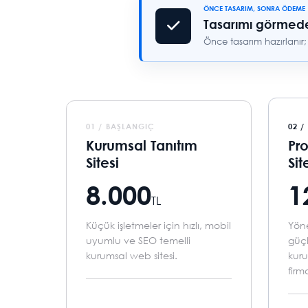
ÖNCE TASARIM, SONRA ÖDEME
Tasarımı görmed
Önce tasarım hazırlanır
01 / BAŞLANGIÇ
02 /
Kurumsal Tanıtım
Pr
Sitesi
Sit
8.000
1
TL
Küçük işletmeler için hızlı, mobil
Yöne
uyumlu ve SEO temelli
güçl
kurumsal web sitesi.
kuru
firm