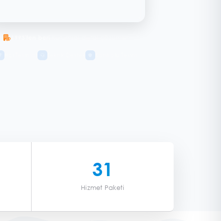
Reklam yönetimi, dönüşüm optimizasyonu
1993'ten beri
kurumsal dijital çözümler
Hızlı Teslimat
Teknik Destek
Kontrollü Teslim
31
Hizmet Paketi