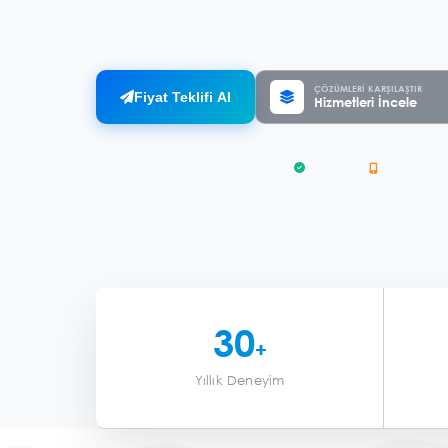
arama motorlarında üst sıralara çıkın.
ÇÖZÜMLERI KARŞILAŞTIR
Fiyat Teklifi Al
Hizmetleri İncele
30+ Yıl
Mobil Uyum
30
+
Yıllık Deneyim