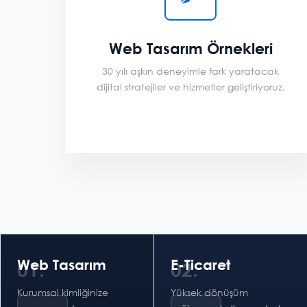
Web Tasarım Örnekleri
30 yılı aşkın deneyimle fark yaratacak
dijital stratejiler ve hizmetler geliştiriyoruz.
Web Tasarım
E-Ticaret
01.
02.
Kurumsal kimliğinize
Yüksek dönüşüm