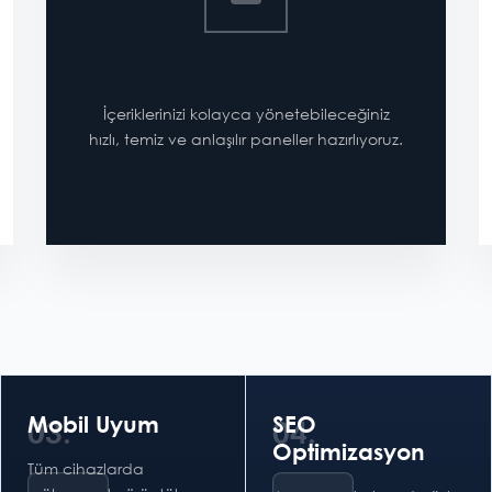
CMS Yönetim Paneli
İçeriklerinizi kolayca yönetebileceğiniz
hızlı, temiz ve anlaşılır paneller hazırlıyoruz.
Mobil Uyum
SEO
03.
04.
Optimizasyon
Tüm cihazlarda