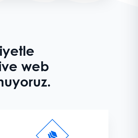
iyetle
sive web
unuyoruz.