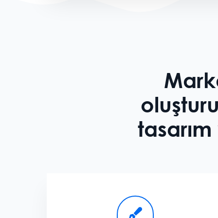
Marka
oluştur
tasarım 