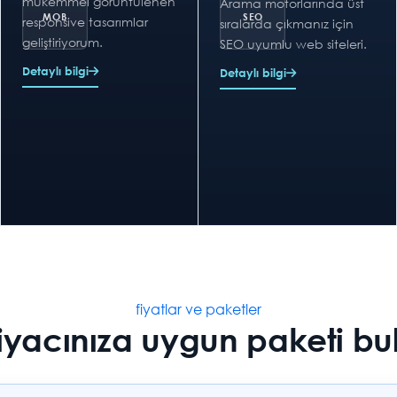
mükemmel görüntülenen
Arama motorlarında üst
responsive tasarımlar
sıralarda çıkmanız için
geliştiriyorum.
SEO uyumlu web siteleri.
Detaylı bilgi
Detaylı bilgi
fiyatlar ve paketler
tiyacınıza uygun paketi bu