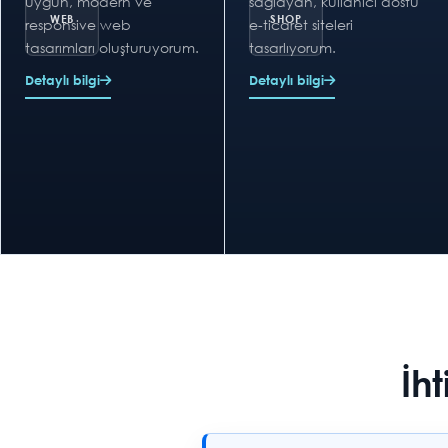
uygun, modern ve
sağlayan, kullanıcı dostu
responsive web
e-ticaret siteleri
tasarımları oluşturuyorum.
tasarlıyorum.
Detaylı bilgi
Detaylı bilgi
İh