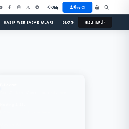
Üye Ol
Giriş
HAZIR WEB TASARIMLARI
BLOG
HIZLI TEKLİF
E-Ticaret
OpenCart, WooCommerce, özel yazılım
Hosting & SSL
NVMe sunucu, SSL, yedekleme
Google Ads