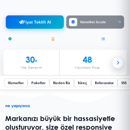
stratejisiyle arama motorlarında üst sıralara çıkın.
Fiyat Teklifi Al
Hizmetleri İncele
30+ Yıl
Mobil Uyum
Şeffaf Süreç
30
48
+
Yıllık Deneyim
Yayındaki Proje
Hizmetler
Paketler
Neden Biz
Süreç
Referanslar
SSS
ne yapıyoruz
Markanızı büyük bir hassasiyetle
oluşturuyor, size özel responsive