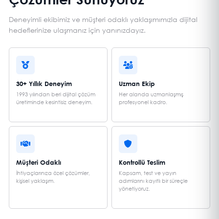
Deneyimli ekibimiz ve müşteri odaklı yaklaşımımızla dijital
hedeflerinize ulaşmanız için yanınızdayız.
30+ Yıllık Deneyim
Uzman Ekip
1993 yılından beri dijital çözüm
Her alanda uzmanlaşmış
üretiminde kesintisiz deneyim.
profesyonel kadro.
Müşteri Odaklı
Kontrollü Teslim
İhtiyaçlarınıza özel çözümler,
Kapsam, test ve yayın
kişisel yaklaşım.
adımlarını kayıtlı bir süreçle
yönetiyoruz.