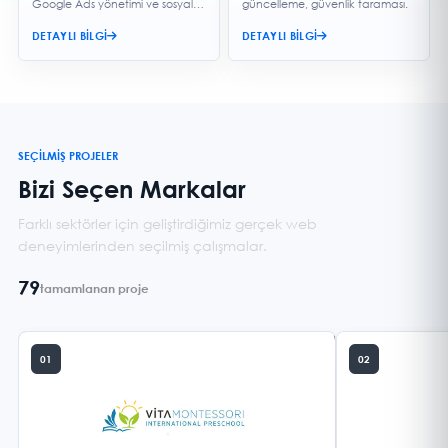
Google Ads yönetimi ve sosyal
güncelleme, güvenlik taraması.
medya danışmanlığı.
DETAYLI BILGI
DETAYLI BILGI
SEÇİLMİŞ PROJELER
Bizi Seçen Markalar
Farklı sektörler için geliştirdiğimiz gerçek web
deneyimlerinden seçilmiş çalışmalar.
79
tamamlanan proje
01
02