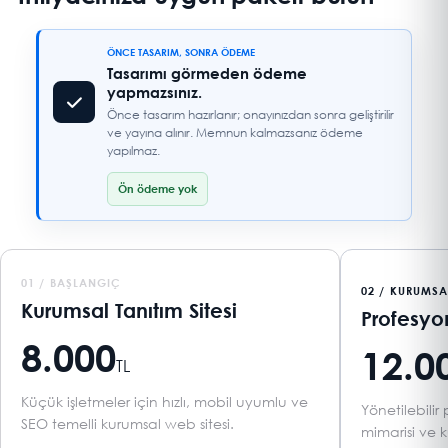
ÖNCE TASARIM, SONRA ÖDEME
Tasarımı görmeden ödeme
yapmazsınız.
Önce tasarım hazırlanır; onayınızdan sonra geliştirilir
ve yayına alınır. Memnun kalmazsanız ödeme
yapılmaz.
Ön ödeme yok
01 / BAŞLANGIÇ
02 / KURUMSA
Kurumsal Tanıtım Sitesi
Profesyo
8.000
12.0
TL
Küçük işletmeler için hızlı, mobil uyumlu ve
Yönetilebili
SEO temelli kurumsal web sitesi.
mimarisi ve k