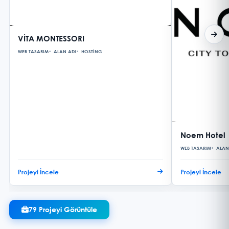
VİTA MONTESSORI
WEB TASARIM
ALAN ADI
HOSTING
Noem Hotel
WEB TASARIM
ALAN
Projeyi İncele
Projeyi İncele
79 Projeyi Görüntüle