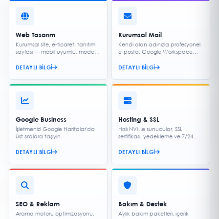
Web Tasarım
Kurumsal Mail
Kurumsal site, e-ticaret, tanıtım
Kendi alan adınızla profesyonel
sayfası — mobil uyumlu, modern
e-posta. Google Workspace
ve hızlı.
entegrasyonu.
DETAYLI BILGI
DETAYLI BILGI
Google Business
Hosting & SSL
İşletmenizi Google Haritalar'da
Hızlı NVMe sunucular, SSL
üst sıralara taşıyın.
sertifikası, yedekleme ve 7/24
destek.
DETAYLI BILGI
DETAYLI BILGI
SEO & Reklam
Bakım & Destek
Arama motoru optimizasyonu,
Aylık bakım paketleri, içerik