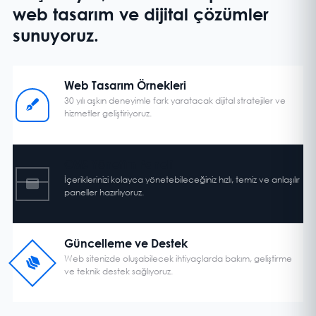
web tasarım ve dijital çözümler
sunuyoruz.
Web Tasarım Örnekleri
30 yılı aşkın deneyimle fark yaratacak dijital stratejiler ve
hizmetler geliştiriyoruz.
CMS Yönetim Paneli
İçeriklerinizi kolayca yönetebileceğiniz hızlı, temiz ve anlaşılır
paneller hazırlıyoruz.
Güncelleme ve Destek
Web sitenizde oluşabilecek ihtiyaçlarda bakım, geliştirme
ve teknik destek sağlıyoruz.