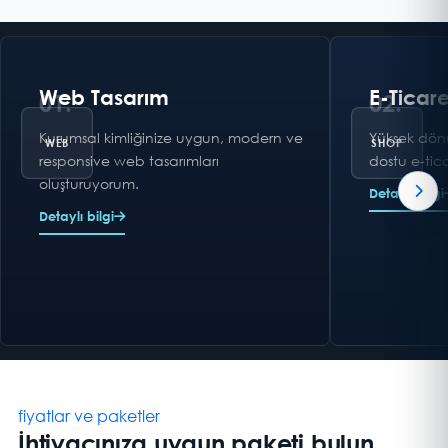
Web Tasarım
E-Ticare
01.
02.
Kurumsal kimliğinize uygun, modern ve
Yüksek dön
responsive web tasarımları
dostu e-tica
oluşturuyorum.
Detaylı bilgi
Detaylı bilgi
fiyatlar ve paketler
İhtiyacınıza uygun paketi bulun