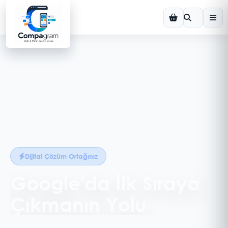
Dijital Çözüm Ortağınız
Google'da İlk Sıraya
Çıkmanın Yolu
SEO uyumlu altyapı, anahtar kelime analizi ve içerik