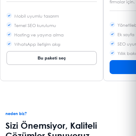
firmalar için.
Mobil uyumlu tasarım
Yönetileb
Temel SEO kurulumu
Ek sayfa 
Hosting ve yayına alma
SEO uyum
WhatsApp iletişim akışı
Yıllık ba
Bu paketi seç
neden biz?
Sizi Önemsiyor, Kaliteli
Çözümler Sunuyoruz