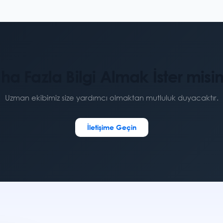
ha Fazla Bilgi Almak İster misin
Uzman ekibimiz size yardımcı olmaktan mutluluk duyacaktır.
İletişime Geçin