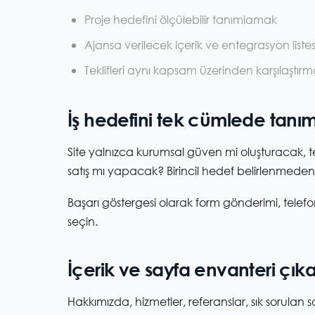
Proje hedefini ölçülebilir tanımlamak
Ajansa verilecek içerik ve entegrasyon liste
Teklifleri aynı kapsam üzerinden karşılaştır
İş hedefini tek cümlede tanım
Site yalnızca kurumsal güven mi oluşturacak,
satış mı yapacak? Birincil hedef belirlenmede
Başarı göstergesi olarak form gönderimi, telefon t
seçin.
İçerik ve sayfa envanteri çıka
Hakkımızda, hizmetler, referanslar, sık sorulan so