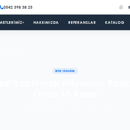
0542 398 38 25
METLERIMIZ
HAKKIMIZDA
REFERANSLAR
KATALOG
▾
 Önce 15 Karar
WEB TASARIM
esi Yaptırmak İstiyorum: Ba
Önce 15 Karar
Compagram İçerik Ekibi
·
30.06.2026
·
2 dk okuma