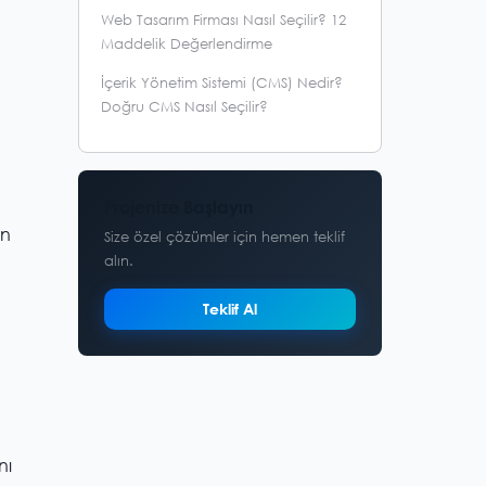
Web Tasarım Firması Nasıl Seçilir? 12
Maddelik Değerlendirme
İçerik Yönetim Sistemi (CMS) Nedir?
Doğru CMS Nasıl Seçilir?
Projenize Başlayın
an
Size özel çözümler için hemen teklif
alın.
Teklif Al
nı