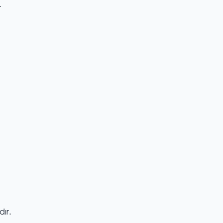
.
dır.