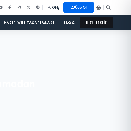
Üye Ol
Giriş
HAZIR WEB TASARIMLARI
BLOG
HIZLI TEKLİF
şlamadan