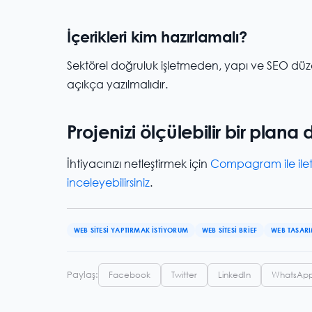
İçerikleri kim hazırlamalı?
Sektörel doğruluk işletmeden, yapı ve SEO düzen
açıkça yazılmalıdır.
Projenizi ölçülebilir bir plana
İhtiyacınızı netleştirmek için
Compagram ile ilet
inceleyebilirsiniz
.
WEB SITESI YAPTIRMAK ISTIYORUM
WEB SITESI BRIEF
WEB TASARI
Paylaş:
Facebook
Twitter
LinkedIn
WhatsAp