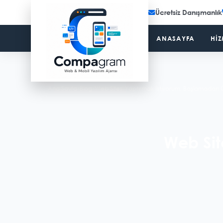
Ücretsiz Danışmanlık
ANASAYFA
HIZ
Ana Sayfa
/
Blog
/
Web Sitesi Yaptırmak İstiyorum: Başlamadan
Web Sit