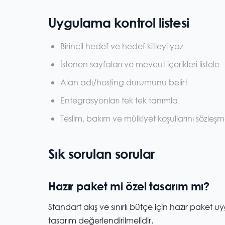
Uygulama kontrol listesi
Birincil hedef ve hedef kitleyi yaz
İstenen sayfaları ve mevcut içerikleri listele
Alan adı/hosting durumunu belirt
Entegrasyonları tek tek tanımla
Teslim, bakım ve mülkiyet koşullarını sözleş
Sık sorulan sorular
Hazır paket mi özel tasarım mı?
Standart akış ve sınırlı bütçe için hazır paket 
tasarım değerlendirilmelidir.