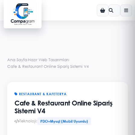
Demo Görsel
Ana Sayfa
›
Hazır Web Tasarımları
›
Cafe & Restaurant Online Sipariş Sistemi V4
RESTAURANT & KAFETERYA
Cafe & Restaurant Online Sipariş
Sistemi V4
Teknoloji:
PDO+Mysql (Mobil Uyumlu)