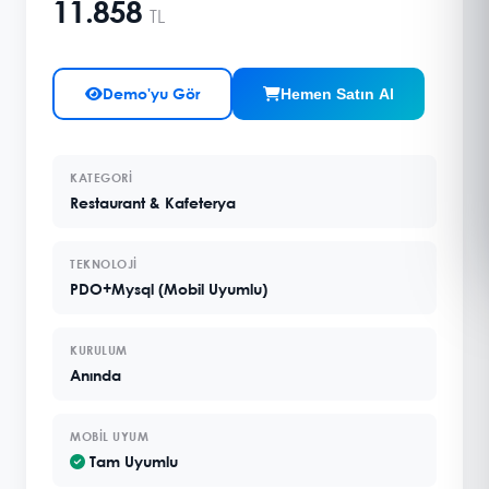
11.858
TL
Demo'yu Gör
Hemen Satın Al
KATEGORI
Restaurant & Kafeterya
TEKNOLOJI
PDO+Mysql (Mobil Uyumlu)
KURULUM
Anında
MOBIL UYUM
Tam Uyumlu