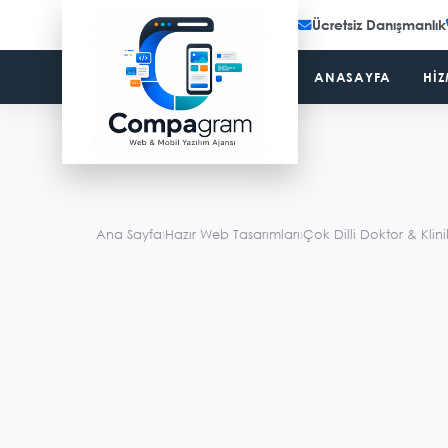
Ücretsiz Danışmanlık
ANASAYFA
HIZ
Ana Sayfa
›
Hazır Web Tasarımları
›
Çok Dilli Doktor & Klin
Demo Görsel