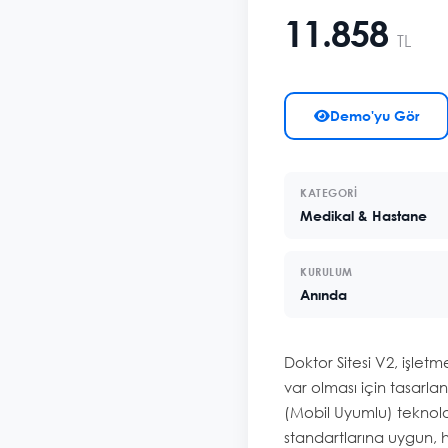
11.858
TL
Demo'yu Gör
KATEGORI
Medikal & Hastane
KURULUM
Anında
Doktor Sitesi V2, işletm
var olması için tasarl
(Mobil Uyumlu) teknoloj
standartlarına uygun, hı