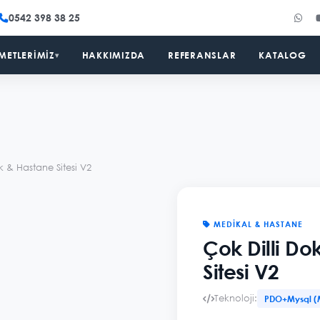
0542 398 38 25
METLERIMIZ
HAKKIMIZDA
REFERANSLAR
KATALOG
▾
ik & Hastane Sitesi V2
MEDIKAL & HASTANE
Çok Dilli Do
Sitesi V2
Teknoloji:
PDO+Mysql (