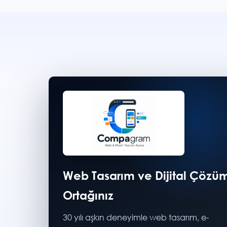
Web Tasarım ve Dijital Çözü
Ortağınız
30 yılı aşkın deneyimle web tasarım, e-