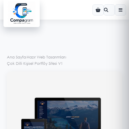
Demo Görsel
Ana Sayfa
›
Hazır Web Tasarımları
›
Çok Dilli Kişisel Portföy Sitesi V1