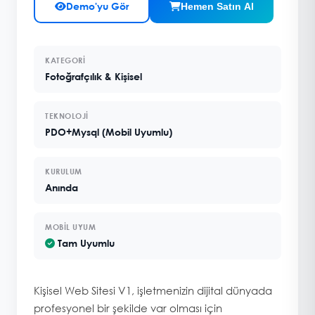
Demo'yu Gör
Hemen Satın Al
KATEGORI
Fotoğrafçılık & Kişisel
TEKNOLOJI
PDO+Mysql (Mobil Uyumlu)
KURULUM
Anında
MOBIL UYUM
Tam Uyumlu
Kişisel Web Sitesi V1, işletmenizin dijital dünyada
profesyonel bir şekilde var olması için