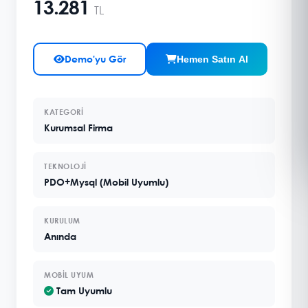
13.281
TL
Demo'yu Gör
Hemen Satın Al
KATEGORI
Kurumsal Firma
TEKNOLOJI
PDO+Mysql (Mobil Uyumlu)
KURULUM
Anında
MOBIL UYUM
Tam Uyumlu