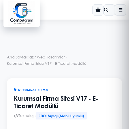
Demo Görsel
Ana Sayfa
›
Hazır Web Tasarımları
›
Kurumsal Firma Sitesi V17 - E-Ticaret Modüllü
KURUMSAL FIRMA
Kurumsal Firma Sitesi V17 - E-
Ticaret Modüllü
Teknoloji:
PDO+Mysql (Mobil Uyumlu)