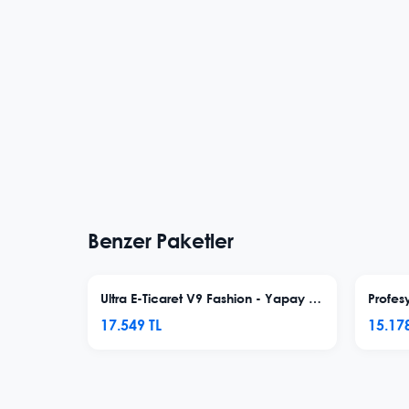
Benzer Paketler
Ultra E-Ticaret V9 Fashion - Yapay Zeka Destekli
Profes
17.549 TL
15.178