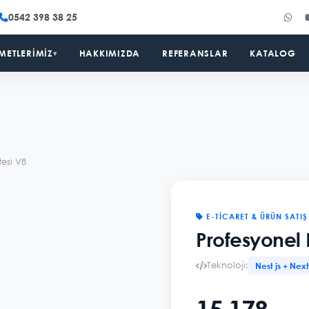
0542 398 38 25
METLERIMIZ
HAKKIMIZDA
REFERANSLAR
KATALOG
▾
tesi V8
E-TICARET & ÜRÜN SATIŞ
Profesyonel E
Teknoloji:
Nest js + Next