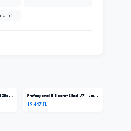
önetimi
Profesyonel Kozmetik E-Ticaret Sitesi V8
Profesyonel E-Ticaret Sitesi V7 - Laravel
19.447 TL