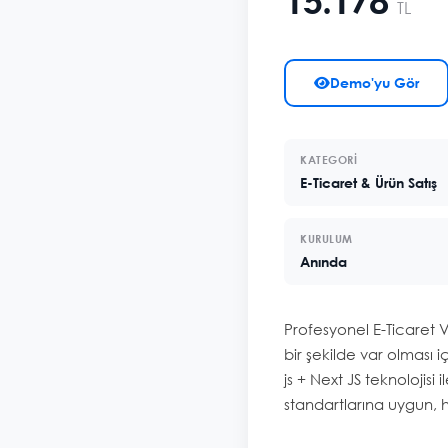
15.178
TL
Demo'yu Gör
KATEGORI
E-Ticaret & Ürün Satış
KURULUM
Anında
Profesyonel E-Ticaret V
bir şekilde var olması i
js + Next JS teknolojisi
standartlarına uygun, hı