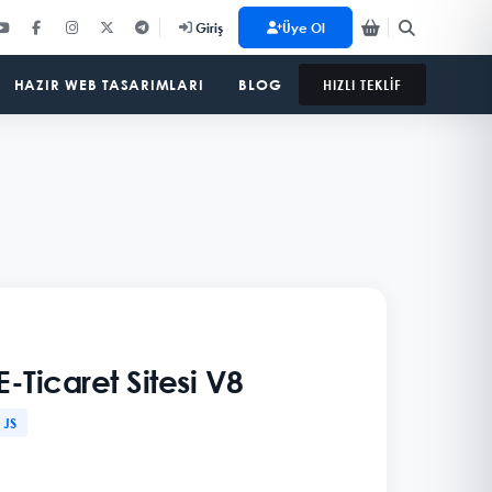
Üye Ol
Giriş
HAZIR WEB TASARIMLARI
BLOG
HIZLI TEKLİF
-Ticaret Sitesi V8
 JS