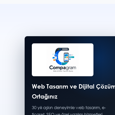
Web Tasarım ve Dijital Çözü
Ortağınız
30 yılı aşkın deneyimle web tasarım, e-
ticaret, SEO ve özel yazılım hizmetleri.