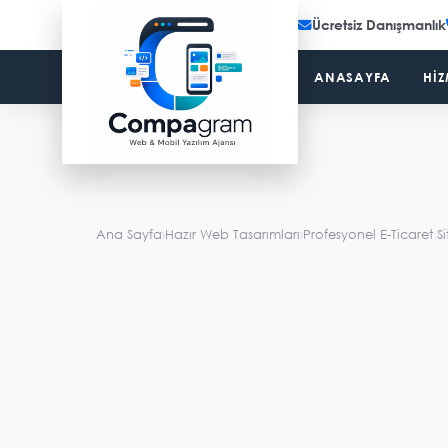
Ücretsiz Danışmanlık
ANASAYFA
HIZ
Ana Sayfa
›
Hazır Web Tasarımları
›
Profesyonel E-Ticaret Si
Demo Görsel