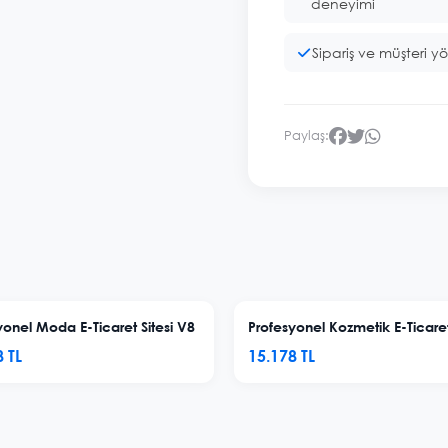
deneyimi
Sipariş ve müşteri y
Paylaş:
yonel Moda E-Ticaret Sitesi V8
 TL
15.178 TL