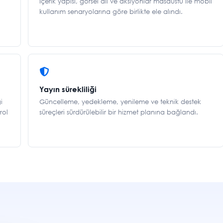
İçerik yapısı, görsel dil ve aksiyonlar masaüstü ile mobil
kullanım senaryolarına göre birlikte ele alındı.
Yayın sürekliliği
i
Güncelleme, yedekleme, yenileme ve teknik destek
rol
süreçleri sürdürülebilir bir hizmet planına bağlandı.