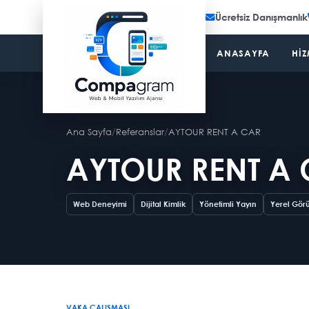
Ücretsiz Danışmanlık
ANASAYFA
HIZ
Ana Sayfa
/
Referanslar
/
AYTOUR RENT A CAR
AYTOUR RENT A
Web Deneyimi
Dijital Kimlik
Yönetimli Yayın
Yerel Gör
VAKA ÇALIŞMASI