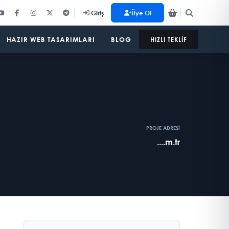
Üye Ol
Giriş
HAZIR WEB TASARIMLARI
BLOG
HIZLI TEKLİF
PROJE ADRESİ
....m.tr