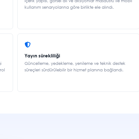
İçerik yapısı, görsel dil ve aksiyonlar masaüstü ile mobil
kullanım senaryolarına göre birlikte ele alındı.
Yayın sürekliliği
i
Güncelleme, yedekleme, yenileme ve teknik destek
rol
süreçleri sürdürülebilir bir hizmet planına bağlandı.