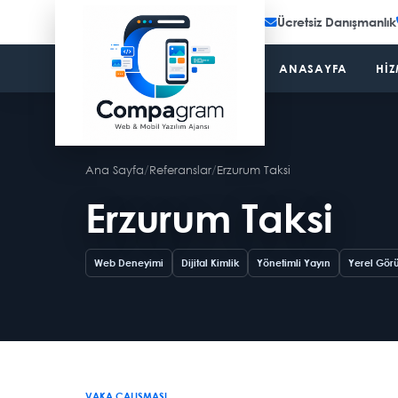
Ücretsiz Danışmanlık
ANASAYFA
HIZ
Ana Sayfa
/
Referanslar
/
Erzurum Taksi
Erzurum Taksi
Web Deneyimi
Dijital Kimlik
Yönetimli Yayın
Yerel Gör
VAKA ÇALIŞMASI