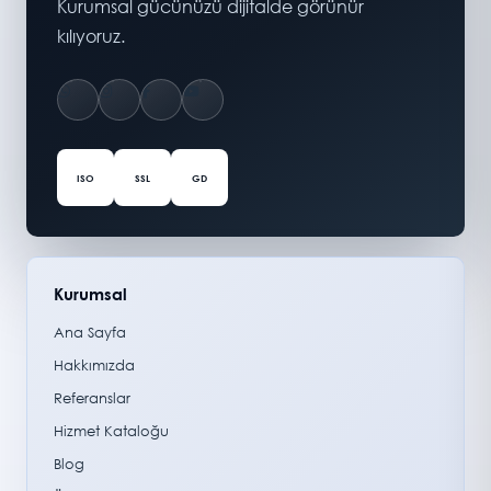
Kurumsal gücünüzü dijitalde görünür
kılıyoruz.
ISO
SSL
GD
Kurumsal
Ana Sayfa
Hakkımızda
Referanslar
Hizmet Kataloğu
Blog