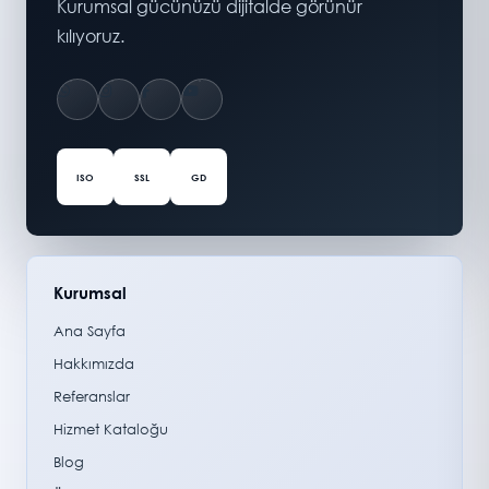
Kurumsal gücünüzü dijitalde görünür
kılıyoruz.
ISO
SSL
GD
Kurumsal
Ana Sayfa
Hakkımızda
Referanslar
Hizmet Kataloğu
Blog