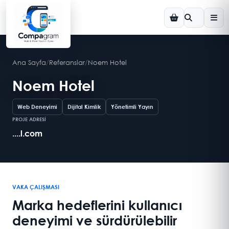
Ana Sayfa
/
Referanslar
/
Noem Hotel
Noem Hotel
Web Deneyimi
Dijital Kimlik
Yönetimli Yayın
PROJE ADRESİ
....l.com
VAKA ÇALIŞMASI
Marka hedeflerini kullanıcı
deneyimi ve sürdürülebilir