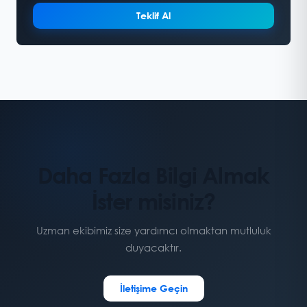
Teklif Al
Daha Fazla Bilgi Almak
İster misiniz?
Uzman ekibimiz size yardımcı olmaktan mutluluk
duyacaktır.
İletişime Geçin