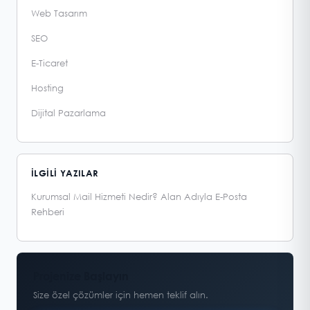
Web Tasarım
SEO
E-Ticaret
Hosting
Dijital Pazarlama
İLGILI YAZILAR
Kurumsal Mail Hizmeti Nedir? Alan Adıyla E-Posta
Rehberi
Projenize Başlayın
Size özel çözümler için hemen teklif alın.