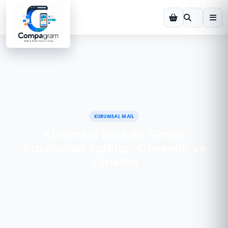
Ana Sayfa
/
Blog
/
Kurumsal Mail ile Gmail Arasındaki Farklar: Güvenlik ve Yönetim
KURUMSAL MAIL
Kurumsal Mail ile Gmail
Arasındaki Farklar: Güvenlik ve
Yönetim
Compagram İçerik Ekibi
·
19.06.2026
·
2 dk okuma