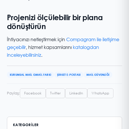
Projenizi ölçülebilir bir plana
dönüştürün
İhtiyacınızı netleştirmek için
Compagram ile iletişime
geçebilir
, hizmet kapsamlarını
katalogdan
inceleyebilirsiniz
.
KURUMSAL MAIL GMAIL FARKI
ŞIRKET E-POSTASI
MAIL GÜVENLIĞI
Paylaş:
Facebook
Twitter
LinkedIn
WhatsApp
KATEGORILER