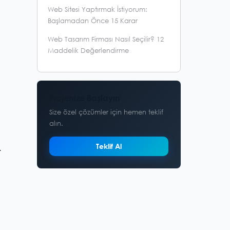
Web Sitesi Yaptırmak İstiyorum:
Başlamadan Önce 15 Karar
Web Tasarım Firması Nasıl Seçilir? 12
Maddelik Değerlendirme
Projenize Başlayın
Size özel çözümler için hemen teklif
alın.
Teklif Al
.