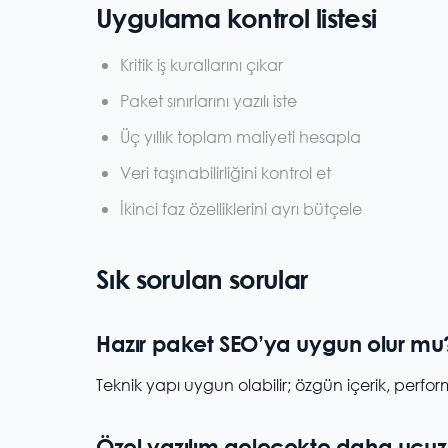
Uygulama kontrol listesi
Kritik iş kurallarını çıkar
Paket sınırlarını yazılı iste
Üç yıllık toplam maliyeti hesapla
Veri taşınabilirliğini kontrol et
İkinci faz özelliklerini ayrı bütçele
Sık sorulan sorular
Hazır paket SEO’ya uygun olur mu
Teknik yapı uygun olabilir; özgün içerik, perf
Özel yazılım gelecekte daha ucu