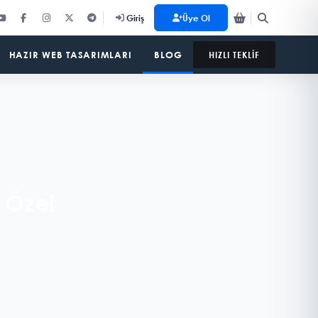
Üye Ol
Giriş
HAZIR WEB TASARIMLARI
BLOG
HIZLI TEKLİF
e Özel