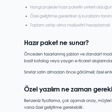
Hangi projede hazır paketin yeterli olduğu
Özel geliştirme gerektiren iş kurallarını tanı
Toplam sahip olma maliyetini hesaplamak
Hazır paket ne sunar?
Önceden tasarlanmış şablon ve standart modülle
basit katalog veya yaygın e-ticaret akışlarında
Sınırlar satın almadan önce görülmeli; özel ente
Özel yazılım ne zaman gereki
Benzersiz fiyatlama, çok aşamalı onay, müşteri por
varsa özel geliştirme gerekebilir.