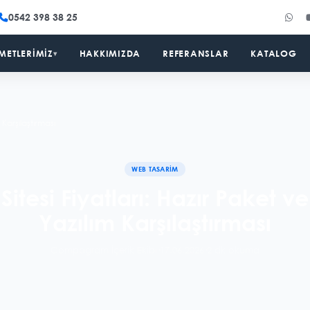
0542 398 38 25
METLERIMIZ
HAKKIMIZDA
REFERANSLAR
KATALOG
▾
 Karşılaştırması
WEB TASARIM
itesi Fiyatları: Hazır Paket v
Yazılım Karşılaştırması
Compagram İçerik Ekibi
·
17.06.2026
·
2 dk okuma