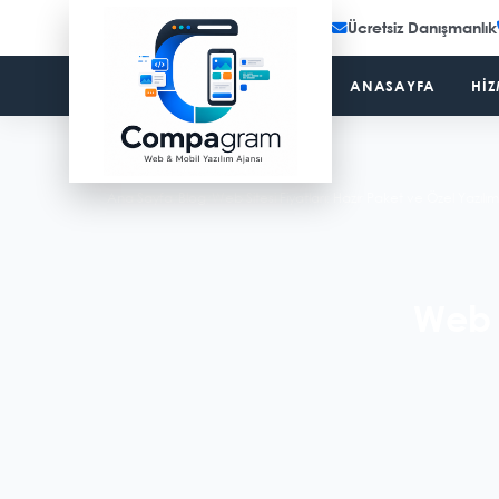
Ücretsiz Danışmanlık
ANASAYFA
HIZ
Ana Sayfa
/
Blog
/
Web Sitesi Fiyatları: Hazır Paket ve Özel Yazılım
Web S