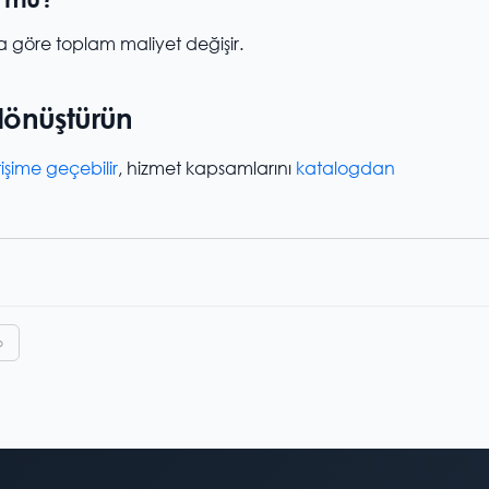
a göre toplam maliyet değişir.
 dönüştürün
işime geçebilir
, hizmet kapsamlarını
katalogdan
p