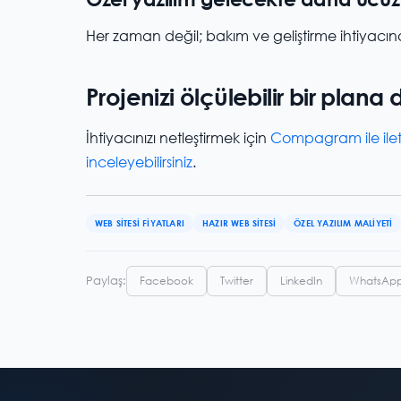
Her zaman değil; bakım ve geliştirme ihtiyacın
Projenizi ölçülebilir bir plana
İhtiyacınızı netleştirmek için
Compagram ile ilet
inceleyebilirsiniz
.
WEB SITESI FIYATLARI
HAZIR WEB SITESI
ÖZEL YAZILIM MALIYETI
Paylaş:
Facebook
Twitter
LinkedIn
WhatsAp