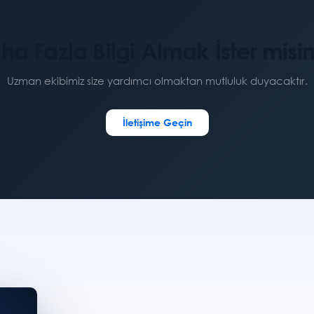
ha Fazla Bilgi Almak İster misin
Uzman ekibimiz size yardımcı olmaktan mutluluk duyacaktır.
İletişime Geçin