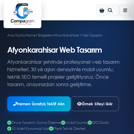
Ana Sayfa
›
Hizmet Bölgeleri
›
Afyonkarahisar Web Tasarım
Afyonkarahisar Web Tasarım
Afyonkarahisar şehrinde profesyonel web tasarım
hizmetleri. 30 yılı aşkın deneyimle mobil uyumlu,
teknik SEO temelli projeler geliştiriyoruz. Önce
tasarım, onayınızdan sonra geliştirme.
Hemen Ücretsiz Teklif Alın
Örnek Siteyi Gör
Önce Tasarım, Sonra Ödeme
Mobil Uyumlu
SEO Dostu
10 Adet Kurumsal Mail
Planlı Teknik Destek