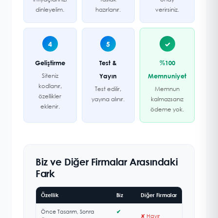
dinleyelim.
hazırlanır.
verirsiniz.
4
5
✓
Geliştirme
Test &
%100
Siteniz
Yayın
Memnuniyet
kodlanır,
Test edilir,
Memnun
özellikler
yayına alınır.
kalmazsanız
eklenir.
ödeme yok.
Biz ve Diğer Firmalar Arasındaki
Fark
Özellik
Biz
Diğer Firmalar
Önce Tasarım, Sonra
✔
✘ Hayır