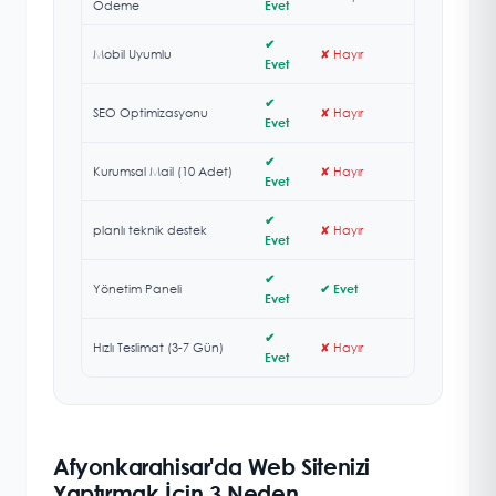
Ödeme
Evet
✔
Mobil Uyumlu
✘ Hayır
Evet
✔
SEO Optimizasyonu
✘ Hayır
Evet
✔
Kurumsal Mail (10 Adet)
✘ Hayır
Evet
✔
planlı teknik destek
✘ Hayır
Evet
✔
Yönetim Paneli
✔ Evet
Evet
✔
Hızlı Teslimat (3-7 Gün)
✘ Hayır
Evet
Afyonkarahisar'da Web Sitenizi
Yaptırmak İçin 3 Neden