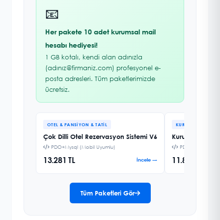
📧
Her pakete 10 adet kurumsal mail
hesabı hediyesi!
1 GB kotalı, kendi alan adınızla
(adınız@firmaniz.com) profesyonel e-
posta adresleri. Tüm paketlerimizde
ücretsiz.
OTEL & PANSIYON & TATIL
KURUMSAL FIRMA
Çok Dilli Otel Rezervasyon Sistemi V6
Kurumsal Firma 
PDO+Mysql (Mobil Uyumlu)
PDO+Mysql (Mobi
13.281 TL
11.858 TL
İncele →
Tüm Paketleri Gör