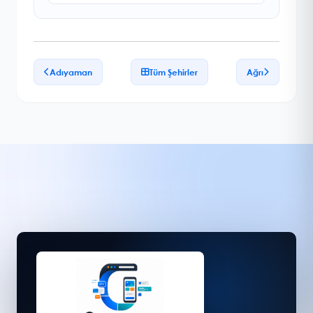
Adıyaman
Tüm Şehirler
Ağrı