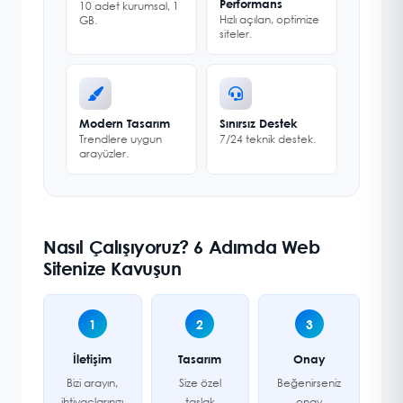
Performans
10 adet kurumsal, 1
Hızlı açılan, optimize
GB.
siteler.
Modern Tasarım
Sınırsız Destek
Trendlere uygun
7/24 teknik destek.
arayüzler.
Nasıl Çalışıyoruz? 6 Adımda Web
Sitenize Kavuşun
1
2
3
İletişim
Tasarım
Onay
Bizi arayın,
Size özel
Beğenirseniz
ihtiyaçlarınızı
taslak
onay