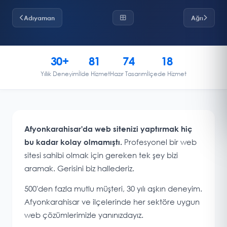
Adıyaman
Ağrı
30+
81
74
18
Yıllık Deneyim
İlde Hizmet
Hazır Tasarım
İlçede Hizmet
Afyonkarahisar'da web sitenizi yaptırmak hiç
Profesyonel bir web
bu kadar kolay olmamıştı.
sitesi sahibi olmak için gereken tek şey bizi
aramak. Gerisini biz hallederiz.
500'den fazla mutlu müşteri, 30 yılı aşkın deneyim.
Afyonkarahisar ve ilçelerinde her sektöre uygun
web çözümlerimizle yanınızdayız.