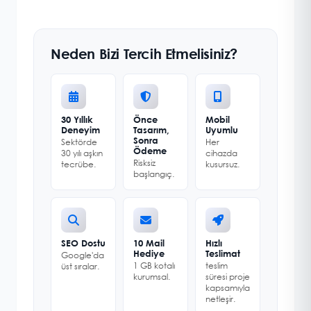
Neden Bizi Tercih Etmelisiniz?
30 Yıllık
Önce
Mobil
Deneyim
Tasarım,
Uyumlu
Sonra
Sektörde
Her
Ödeme
30 yılı aşkın
cihazda
Risksiz
tecrübe.
kusursuz.
başlangıç.
SEO Dostu
10 Mail
Hızlı
Hediye
Teslimat
Google'da
1 GB kotalı
teslim
üst sıralar.
kurumsal.
süresi proje
kapsamıyla
netleşir.