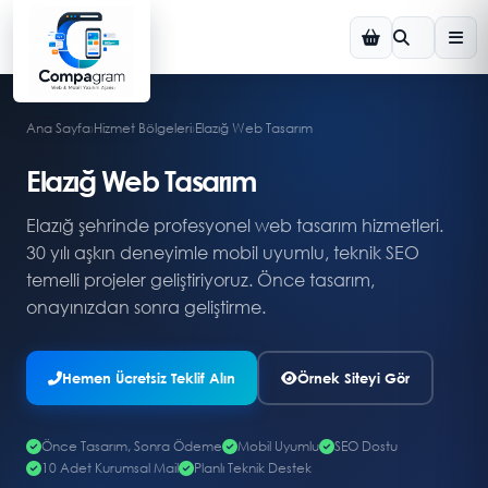
Ana Sayfa
›
Hizmet Bölgeleri
›
Elazığ Web Tasarım
Elazığ Web Tasarım
Elazığ şehrinde profesyonel web tasarım hizmetleri.
30 yılı aşkın deneyimle mobil uyumlu, teknik SEO
temelli projeler geliştiriyoruz. Önce tasarım,
onayınızdan sonra geliştirme.
Hemen Ücretsiz Teklif Alın
Örnek Siteyi Gör
Önce Tasarım, Sonra Ödeme
Mobil Uyumlu
SEO Dostu
10 Adet Kurumsal Mail
Planlı Teknik Destek