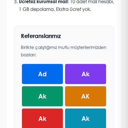
10 adet mail hesabı,
Ücretsiz kurumsal mail:
1 GB depolama. Ekstra ücret yok.
Referanslarımız
Birlikte çalıştığımız mutlu müşterilerimizden
bazıları:
Ad
Ak
Ak
AK
Ak
Ak