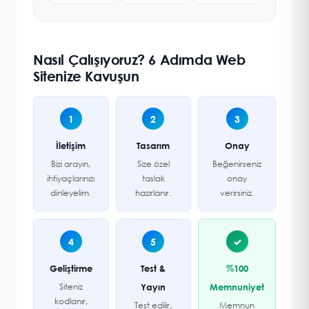
Nasıl Çalışıyoruz? 6 Adımda Web
Sitenize Kavuşun
1
2
3
İletişim
Tasarım
Onay
Bizi arayın,
Size özel
Beğenirseniz
ihtiyaçlarınızı
taslak
onay
dinleyelim.
hazırlanır.
verirsiniz.
4
5
✓
Geliştirme
Test &
%100
Siteniz
Yayın
Memnuniyet
kodlanır,
Test edilir,
Memnun