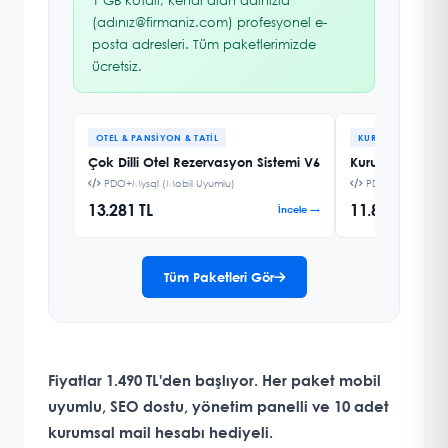
1 GB kotalı, kendi alan adınızla
(adınız@firmaniz.com) profesyonel e-
posta adresleri. Tüm paketlerimizde
ücretsiz.
OTEL & PANSIYON & TATIL
KURUMSAL FIRMA
Çok Dilli Otel Rezervasyon Sistemi V6
Kurumsal Firma 
PDO+Mysql (Mobil Uyumlu)
PDO+Mysql (Mobi
13.281 TL
11.858 TL
İncele →
Tüm Paketleri Gör
Fiyatlar 1.490 TL'den başlıyor. Her paket mobil
uyumlu, SEO dostu, yönetim panelli ve
10 adet
kurumsal mail hesabı hediyeli
.