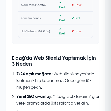
✔
planlı teknik destek
✘ Hayır
Evet
✔
Yönetim Paneli
✔ Evet
Evet
✔
Hızlı Teslimat (3-7 Gün)
✘ Hayır
Evet
Elazığ'da Web Sitenizi Yaptırmak İçin
3 Neden
Web siteniz sayesinde
7/24 açık mağaza:
işletmeniz hiç kapanmaz. Gece gündüz
müşteri çekin.
"Elazığ web tasarım" gibi
Yerel SEO avantajı:
yerel aramalarda üst sıralarda yer alın.