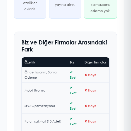
özellikler
yayına alınır.
kalmazsanız
eklenir.
ödeme yok.
Biz ve Diğer Firmalar Arasındaki
Fark
Özellik
Biz
Diğer Firmalar
Önce Tasarım, Sonra
✔
✘ Hayır
Ödeme
Evet
✔
Mobil Uyumlu
✘ Hayır
Evet
✔
SEO Optimizasyonu
✘ Hayır
Evet
✔
Kurumsal Mail (10 Adet)
✘ Hayır
Evet