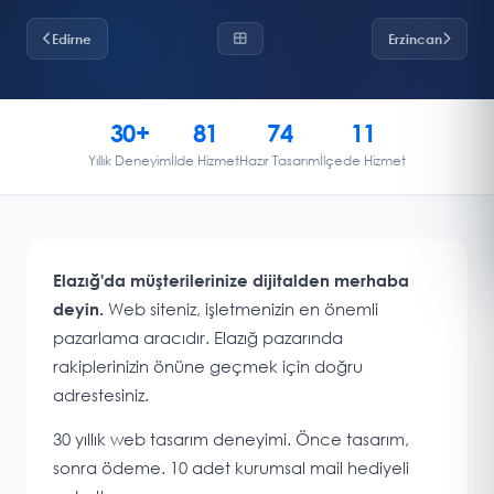
Edirne
Erzincan
30+
81
74
11
Yıllık Deneyim
İlde Hizmet
Hazır Tasarım
İlçede Hizmet
Elazığ'da müşterilerinize dijitalden merhaba
Web siteniz, işletmenizin en önemli
deyin.
pazarlama aracıdır. Elazığ pazarında
rakiplerinizin önüne geçmek için doğru
adrestesiniz.
30 yıllık web tasarım deneyimi. Önce tasarım,
sonra ödeme. 10 adet kurumsal mail hediyeli