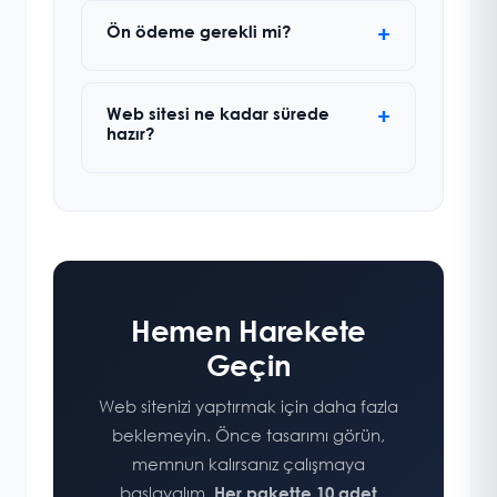
Ön ödeme gerekli mi?
Web sitesi ne kadar sürede
hazır?
Hemen Harekete
Geçin
Web sitenizi yaptırmak için daha fazla
beklemeyin. Önce tasarımı görün,
memnun kalırsanız çalışmaya
başlayalım.
Her pakette 10 adet