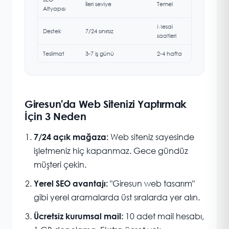
İleri seviye
Temel
Altyapısı
Mesai
Destek
7/24 sınırsız
saatleri
Teslimat
3-7 iş günü
2-4 hafta
Giresun'da Web Sitenizi Yaptırmak
İçin 3 Neden
Web siteniz sayesinde
7/24 açık mağaza:
işletmeniz hiç kapanmaz. Gece gündüz
müşteri çekin.
"Giresun web tasarım"
Yerel SEO avantajı:
gibi yerel aramalarda üst sıralarda yer alın.
10 adet mail hesabı,
Ücretsiz kurumsal mail: