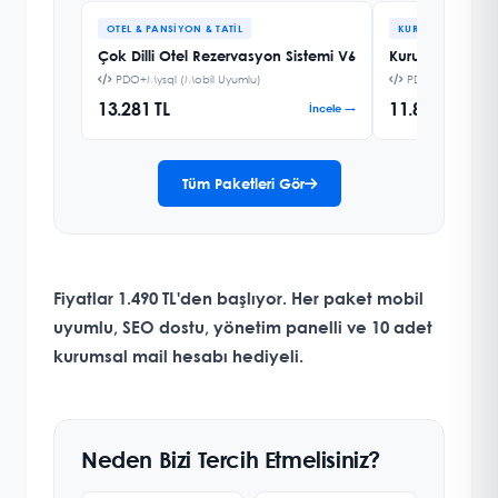
OTEL & PANSIYON & TATIL
KURUMSAL FIRMA
Çok Dilli Otel Rezervasyon Sistemi V6
Kurumsal Firma 
PDO+Mysql (Mobil Uyumlu)
PDO+Mysql (Mobi
13.281 TL
11.858 TL
İncele →
Tüm Paketleri Gör
Fiyatlar 1.490 TL'den başlıyor. Her paket mobil
uyumlu, SEO dostu, yönetim panelli ve
10 adet
kurumsal mail hesabı hediyeli
.
Neden Bizi Tercih Etmelisiniz?