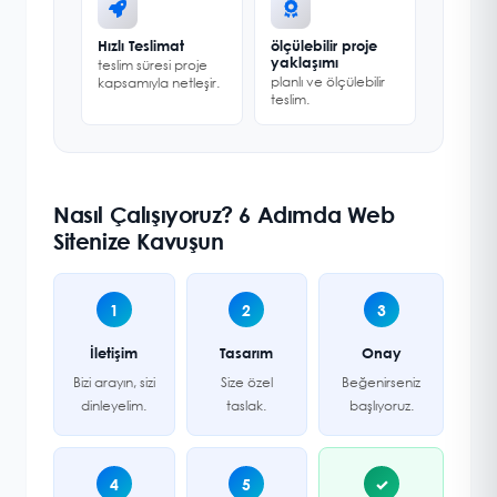
Hızlı Teslimat
ölçülebilir proje
yaklaşımı
teslim süresi proje
planlı ve ölçülebilir
kapsamıyla netleşir.
teslim.
Nasıl Çalışıyoruz? 6 Adımda Web
Sitenize Kavuşun
1
2
3
İletişim
Tasarım
Onay
Bizi arayın, sizi
Size özel
Beğenirseniz
dinleyelim.
taslak.
başlıyoruz.
4
5
✓