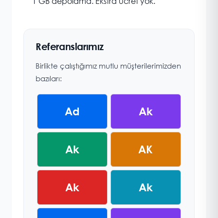
1 GB depolama. Ekstra ücret yok.
Referanslarımız
Birlikte çalıştığımız mutlu müşterilerimizden
bazıları:
Ad
Ak
Ak
AK
Ak
Ak