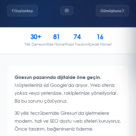
Gaziantep
Gümüşhane
30+
81
74
16
Yıllık Deneyim
İlde Hizmet
Hazır Tasarım
İlçede Hizmet
Giresun pazarında dijitalde öne geçin.
Müşterileriniz sizi Google'da arıyor. Web siteniz
yoksa veya yetersizse, rakiplerinize yöneliyorlar.
Biz bu sorunu çözüyoruz.
30 yıllık tecrübemizle Giresun'da işletmelere
modern, hızlı ve SEO dostu web siteleri kuruyoruz.
Önce tasarım, beğenirseniz ödeme.