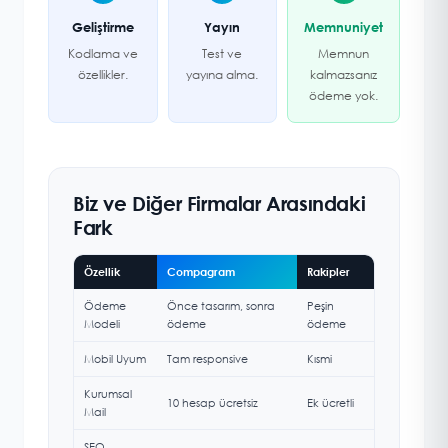
Geliştirme
Yayın
Memnuniyet
Kodlama ve
Test ve
Memnun
özellikler.
yayına alma.
kalmazsanız
ödeme yok.
Biz ve Diğer Firmalar Arasındaki
Fark
Özellik
Compagram
Rakipler
Ödeme
Önce tasarım, sonra
Peşin
Modeli
ödeme
ödeme
Mobil Uyum
Tam responsive
Kısmi
Kurumsal
10 hesap ücretsiz
Ek ücretli
Mail
SEO