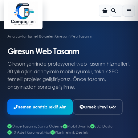
Ana Sayfa
›
Hizmet Bölgeleri
›
Giresun Web Tasarım
Giresun Web Tasarım
Giresun şehrinde profesyonel web tasarım hizmetleri.
30 yılı aşkın deneyimle mobil uyumlu, teknik SEO
temelli projeler geliştiriyoruz. Önce tasarım,
onayınızdan sonra geliştirme.
Hemen Ücretsiz Teklif Alın
Örnek Siteyi Gör
Önce Tasarım, Sonra Ödeme
Mobil Uyumlu
SEO Dostu
10 Adet Kurumsal Mail
Planlı Teknik Destek