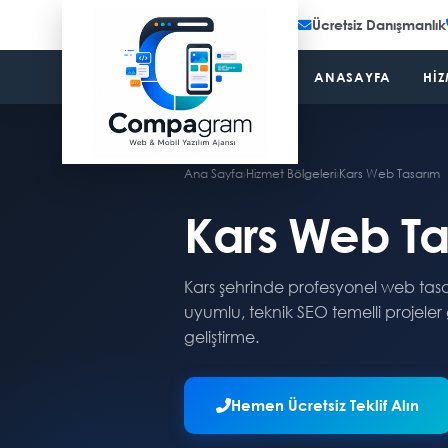
Ücretsiz Danışmanlık
ANASAYFA
HIZ
Ana Sayfa
›
Hizmet Bölgeleri
›
Kars Web Tasarım
Kars Web Ta
Kars şehrinde profesyonel web tasar
uyumlu, teknik SEO temelli projeler
geliştirme.
Hemen Ücretsiz Teklif Alın