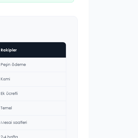
Rakipler
Peşin ödeme
Kısmi
Ek ücretli
Temel
Mesai saatleri
2-4 hafta