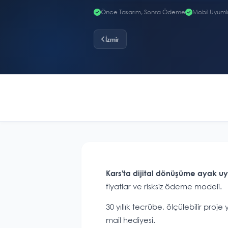
Önce Tasarım, Sonra Ödeme
Mobil Uyuml
İzmir
Kars'ta dijital dönüşüme ayak u
fiyatlar ve risksiz ödeme modeli.
30 yıllık tecrübe, ölçülebilir pro
mail hediyesi.