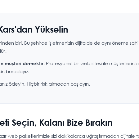
Kars'dan Yükselin
lerinden biri. Bu şehirde işletmenizin dijitalde de aynı öneme sa
dür.
Profesyonel bir web sitesi ile müşterilerinize 
len müşteri demektir.
in buradayız.
ız ödeyin. Hiçbir risk almadan başlayın.
ti Seçin, Kalanı Bize Bırakın
ır web paketlerimizle sizi dakikalarca uğraştırmadan dijitale 