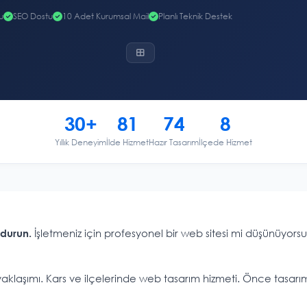
u
SEO Dostu
10 Adet Kurumsal Mail
Planlı Teknik Destek
30+
81
74
8
Yıllık Deneyim
İlde Hizmet
Hazır Tasarım
İlçede Hizmet
İşletmeniz için profesyonel bir web sitesi mi düşünüyors
ydurun.
je yaklaşımı. Kars ve ilçelerinde web tasarım hizmeti. Önce tasa