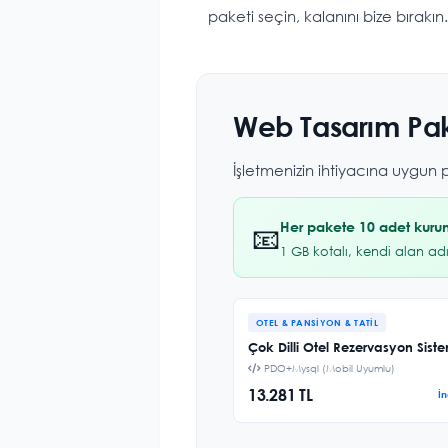
paketi seçin, kalanını bize bırakın.
Web Tasarım Pak
İşletmenizin ihtiyacına uygun
Her pakete 10 adet kurum
📧
1 GB kotalı, kendi alan ad
OTEL & PANSIYON & TATIL
Çok Dilli Otel Rezervasyon Sist
PDO+Mysql (Mobil Uyumlu)
13.281 TL
İ