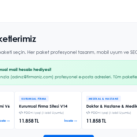
etlerimiz
 paketi seçin. Her paket profesyonel tasarım, mobil uyum ve SEO
sal mail hesabı hediyesi!
ınızla (adınız@firmaniz.com) profesyonel e-posta adresleri. Tüm paketler
KURUMSAL FIRMA
MEDIKAL & HASTANE
emi V6
Kurumsal Firma Sitesi V14
Doktor & Hastane & Medika
PDO+Mysql (Mobil Uyumlu)
PDO+Mysql (Mobil Uyumlu)
11.858 TL
11.858 TL
ncele →
İncele →