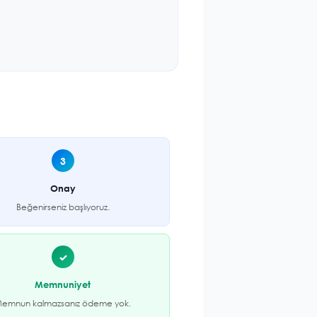
3
Onay
Beğenirseniz başlıyoruz.
✓
Memnuniyet
emnun kalmazsanız ödeme yok.