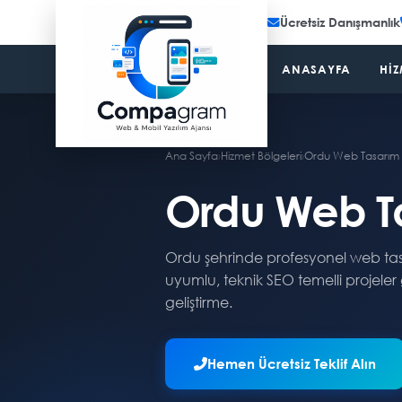
Ücretsiz Danışmanlık
ANASAYFA
HIZ
Ana Sayfa
›
Hizmet Bölgeleri
›
Ordu Web Tasarım
Ordu Web T
Ordu şehrinde profesyonel web tasa
uyumlu, teknik SEO temelli projeler
geliştirme.
Hemen Ücretsiz Teklif Alın