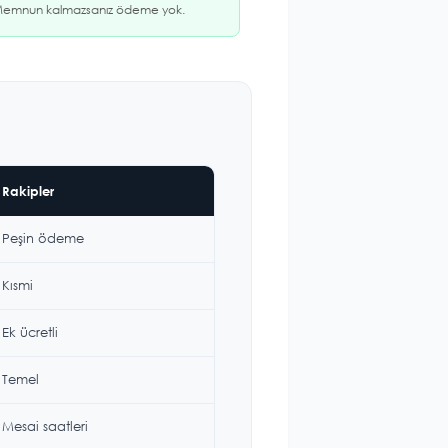
emnun kalmazsanız ödeme yok.
Rakipler
Peşin ödeme
Kısmi
Ek ücretli
Temel
Mesai saatleri