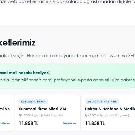
ır web paketlerimizle sizi dakikalarca uğraştırmadan dijitale 
etlerimiz
 paketi seçin. Her paket profesyonel tasarım, mobil uyum ve SEO
sal mail hesabı hediyesi!
ınızla (adınız@firmaniz.com) profesyonel e-posta adresleri. Tüm paketler
KURUMSAL FIRMA
MEDIKAL & HASTANE
emi V6
Kurumsal Firma Sitesi V14
Doktor & Hastane & Medika
PDO+Mysql (Mobil Uyumlu)
PDO+Mysql (Mobil Uyumlu)
11.858 TL
11.858 TL
ncele →
İncele →