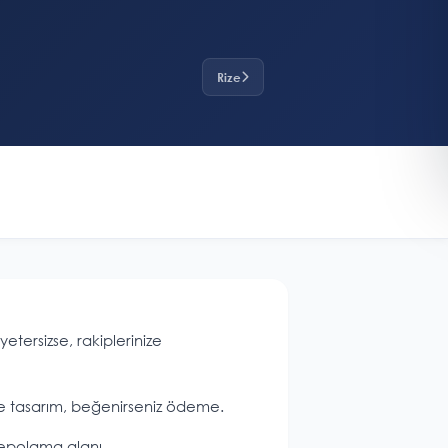
Rize
etersizse, rakiplerinize
nce tasarım, beğenirseniz ödeme.
depolama alanı.