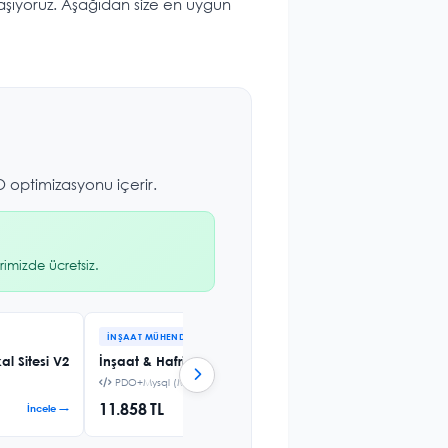
taşıyoruz. Aşağıdan size en uygun
 optimizasyonu içerir.
imizde ücretsiz.
İNŞAAT MÜHENDISLIK
WEB & AJANS SCRIPTL
l Sitesi V2
İnşaat & Hafriyat Firması Sitesi V7
Web & Domain & H
PDO+Mysql (Mobil Uyumlu)
PDO+Mysql (Mobil 
11.858 TL
19.447 TL
İncele →
İncele →