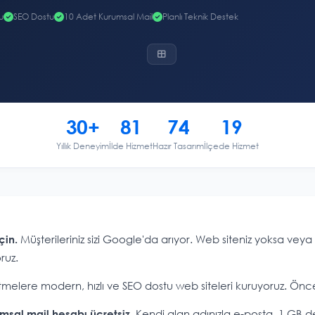
u
SEO Dostu
10 Adet Kurumsal Mail
Planlı Teknik Destek
30+
81
74
19
Yıllık Deneyim
İlde Hizmet
Hazır Tasarım
İlçede Hizmet
Müşterileriniz sizi Google'da arıyor. Web siteniz yoksa veya y
çin.
ruz.
letmelere modern, hızlı ve SEO dostu web siteleri kuruyoruz. Ö
. Kendi alan adınızla e-posta, 1 GB 
msal mail hesabı ücretsiz