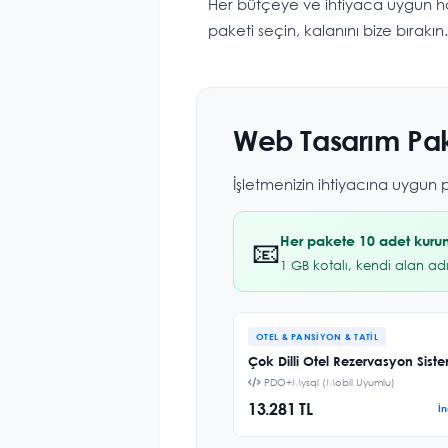
Her bütçeye ve ihtiyaca uygun haz
paketi seçin, kalanını bize bırakın.
Web Tasarım Pak
İşletmenizin ihtiyacına uygun
Her pakete 10 adet kurum
📧
1 GB kotalı, kendi alan ad
OTEL & PANSIYON & TATIL
Çok Dilli Otel Rezervasyon Sist
PDO+Mysql (Mobil Uyumlu)
13.281 TL
İ