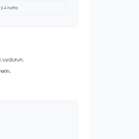
2-4 hafta
ak uydurun.
erin.