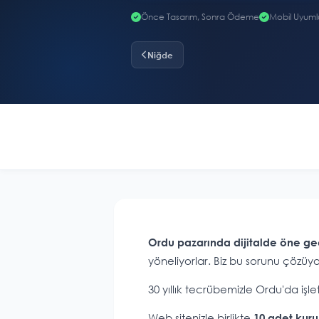
Önce Tasarım, Sonra Ödeme
Mobil Uyuml
Niğde
Ordu pazarında dijitalde öne ge
yöneliyorlar. Biz bu sorunu çözüyo
30 yıllık tecrübemizle Ordu'da iş
Web sitenizle birlikte
10 adet kuru