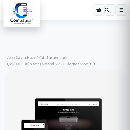
Demo Görsel
Ana Sayfa
›
Hazır Web Tasarımları
›
Çok Dilli Ürün Satış Sistemi V2 - E-Ticaret Modüllü